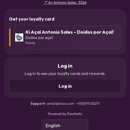
📍
Av Antonio Sales, 3266
Get your loyalty card
Ki Açaí Antonio Sales - Doidos por Açaí!
Doidos por açaí!
Points
Log in
Log in to see your loyalty cards and rewards.
Log in
Support
:
email@kiaca.com · +5585991352111
Powered by Passtastic