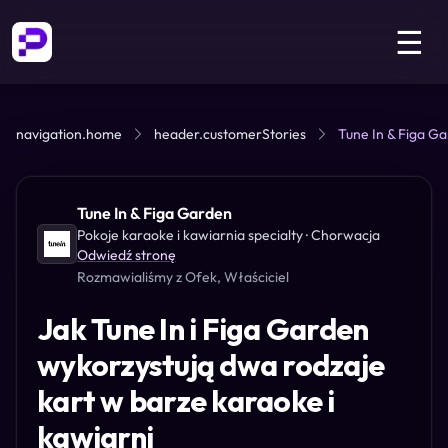
☰
navigation.home
header.customerStories
Tune In & Figa G
Tune In & Figa Garden
Pokoje karaoke i kawiarnia specialty
· Chorwacja
Odwiedź stronę
Rozmawialiśmy z
Ofek
, Właściciel
Jak Tune In i Figa Garden
wykorzystują dwa rodzaje
kart w barze karaoke i
kawiarni