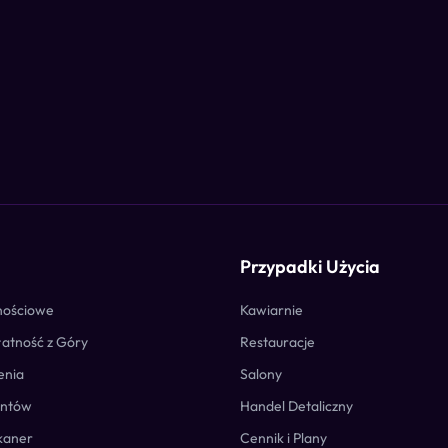
Przypadki Użycia
lnościowe
Kawiarnie
łatność z Góry
Restauracje
enia
Salony
entów
Handel Detaliczny
Skaner
Cennik i Plany