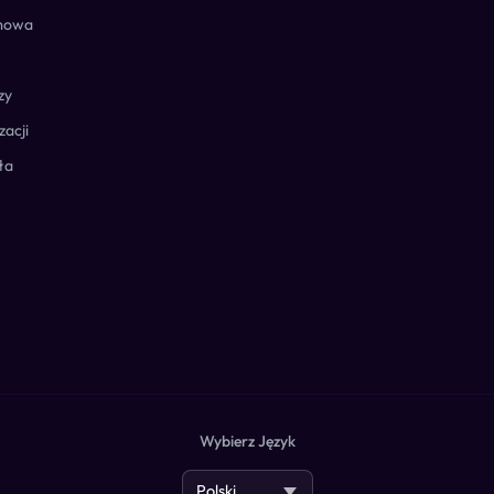
rmowa
zy
zacji
ła
Wybierz Język