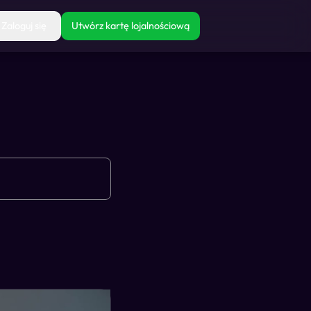
Zaloguj się
Utwórz kartę lojalnościową