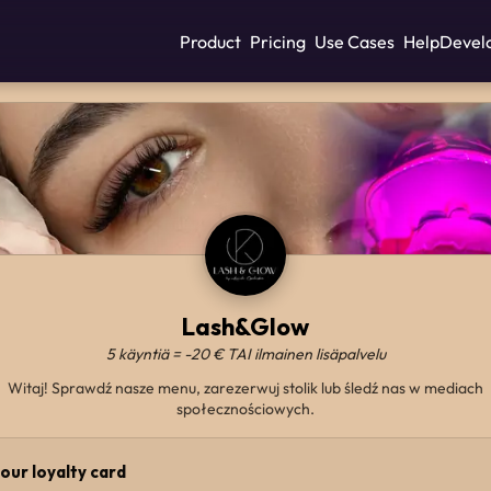
Product
Pricing
Use Cases
Help
Devel
Lash&Glow
5 käyntiä = -20 € TAI ilmainen lisäpalvelu
Witaj! Sprawdź nasze menu, zarezerwuj stolik lub śledź nas w mediach
społecznościowych.
our loyalty card