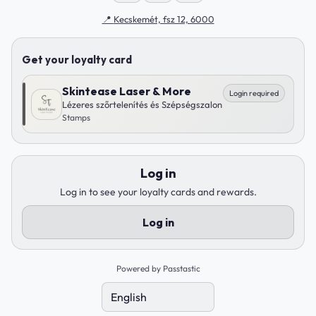
📍
Kecskemét, fsz 12, 6000
Get your loyalty card
Skintease Laser & More
Login required
Lézeres szőrtelenítés és Szépségszalon
Stamps
Log in
Log in to see your loyalty cards and rewards.
Log in
Powered by Passtastic