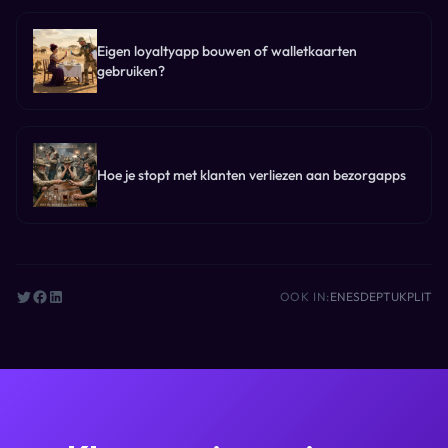
Eigen loyaltyapp bouwen of walletkaarten
gebruiken?
Hoe je stopt met klanten verliezen aan bezorgapps
OOK IN:
EN
ES
DE
PT
UK
PL
IT