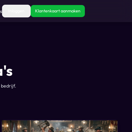
s
Inloggen
Klantenkaart aanmaken
's
bedrijf.