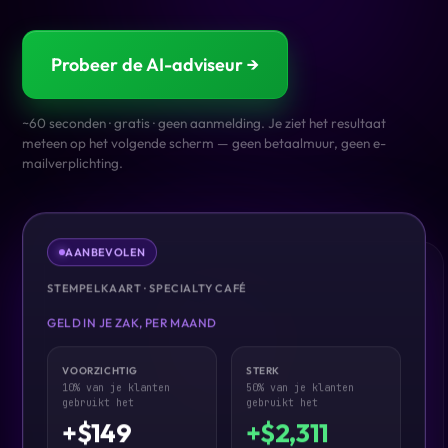
Probeer de AI-adviseur →
~60 seconden · gratis · geen aanmelding. Je ziet het resultaat
meteen op het volgende scherm — geen betaalmuur, geen e-
mailverplichting.
AANBEVOLEN
STEMPELKAART · SPECIALTY CAFÉ
GELD IN JE ZAK, PER MAAND
VOORZICHTIG
STERK
10% van je klanten
50% van je klanten
gebruikt het
gebruikt het
+$149
+$2,311