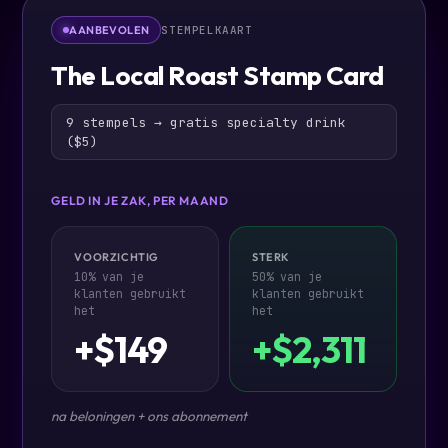
AANBEVOLEN
STEMPELKAART
The Local Roast Stamp Card
9 stempels → gratis specialty drink
($5)
GELD IN JE ZAK, PER MAAND
VOORZICHTIG
STERK
10% van je
50% van je
klanten gebruikt
klanten gebruikt
het
het
+$149
+$2,311
na beloningen + ons abonnement