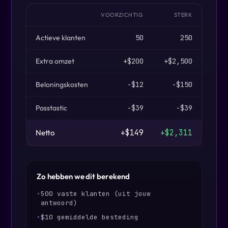
VOORZICHTIG
STERK
Actieve klanten
50
250
Extra omzet
+$200
+$2,500
Beloningskosten
-$12
-$150
Passtastic
-$39
-$39
Netto
+$149
+$2,311
Zo hebben we dit berekend
•
500 vaste klanten (uit jouw
antwoord)
•
$10 gemiddelde besteding