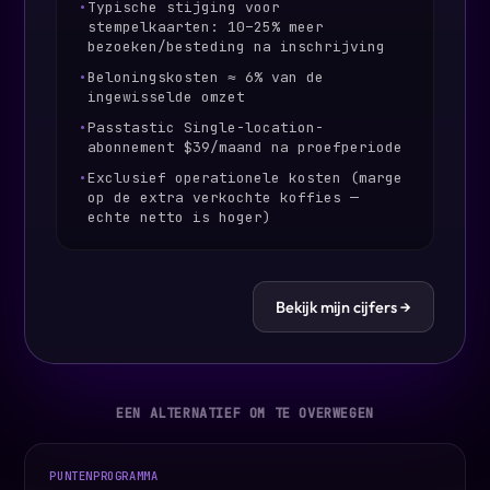
•
Typische stijging voor
stempelkaarten: 10–25% meer
bezoeken/besteding na inschrijving
•
Beloningskosten ≈ 6% van de
ingewisselde omzet
•
Passtastic Single-location-
abonnement $39/maand na proefperiode
•
Exclusief operationele kosten (marge
op de extra verkochte koffies —
echte netto is hoger)
Bekijk mijn cijfers →
EEN ALTERNATIEF OM TE OVERWEGEN
PUNTENPROGRAMMA