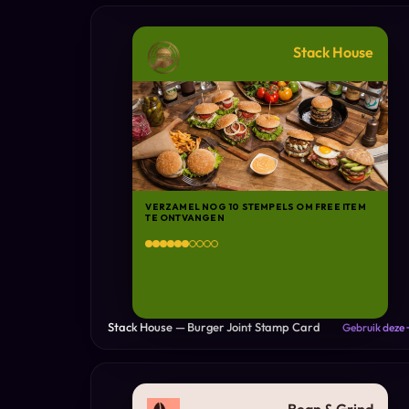
Stack House
VERZAMEL NOG 10 STEMPELS OM FREE ITEM
TE ONTVANGEN
Stack House — Burger Joint Stamp Card
Gebruik deze 