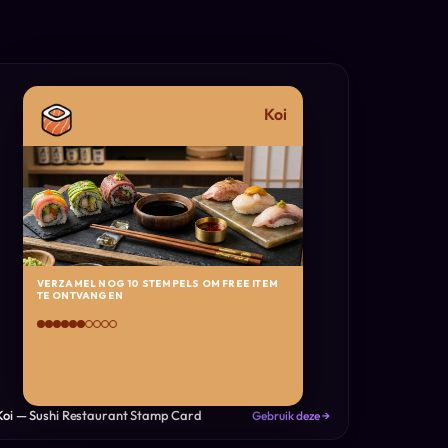
Koi
VERZAMEL NOG 10 STEMPELS OM FREE ITEM
TE ONTVANGEN
Koi — Sushi Restaurant Stamp Card
Gebruik deze →