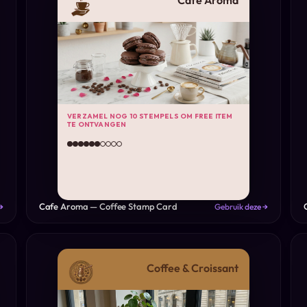
Cafe Aroma
VERZAMEL NOG 10 STEMPELS OM FREE ITEM
TE ONTVANGEN
Cafe Aroma — Coffee Stamp Card
→
Gebruik deze →
Coffee & Croissant