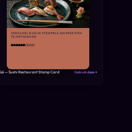
VERZAMEL NOG 10 STEMPELS OM FREE ITEM
TE ONTVANGEN
Koi — Sushi Restaurant Stamp Card
Gebruik deze →