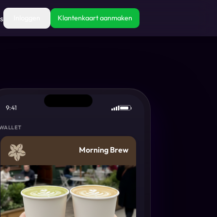
s
Inloggen
Klantenkaart aanmaken
9:41
WALLET
Morning Brew