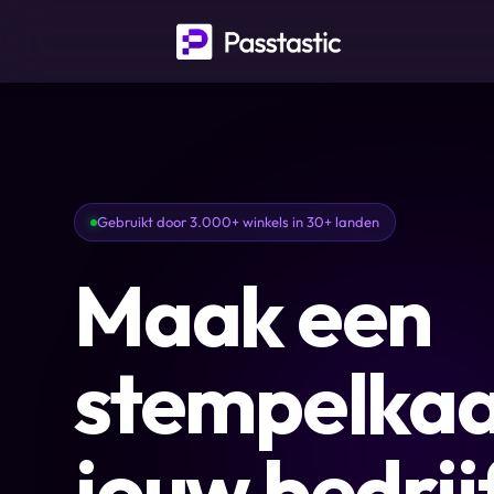
Gebruikt door 3.000+ winkels in 30+ landen
Maak een
stempelkaa
jouw bedrij