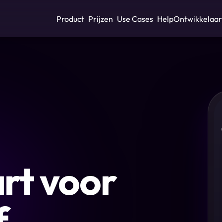
Product
Prijzen
Use Cases
Help
Ontwikkelaar
rt voor
f —