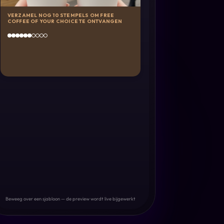
VERZAMEL NOG 10 STEMPELS OM FREE
COFFEE OF YOUR CHOICE TE ONTVANGEN
Beweeg over een sjabloon — de preview wordt live bijgewerkt