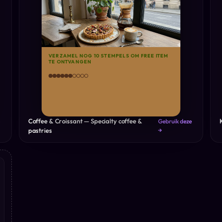
VERZAMEL NOG 10 STEMPELS OM FREE ITEM
TE ONTVANGEN
Coffee & Croissant — Specialty coffee &
Gebruik deze
pastries
→