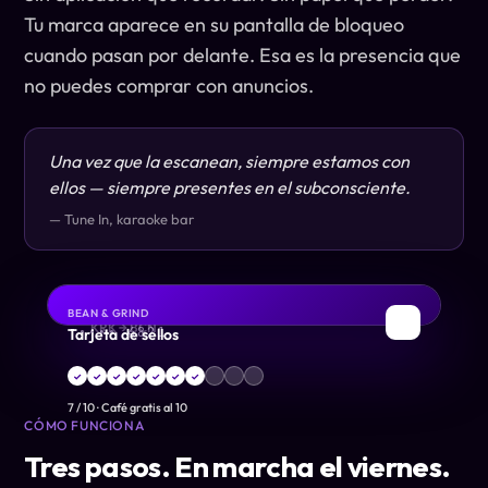
Tu marca aparece en su pantalla de bloqueo
cuando pasan por delante. Esa es la presencia que
no puedes comprar con anuncios.
Una vez que la escanean, siempre estamos con
ellos — siempre presentes en el subconsciente.
— Tune In, karaoke bar
BEAN & GRIND
DÉBITO
TARJETA DE EMBARQUE
✈
☕
KRK → BCN
Tarjeta de sellos
•••• 4821
✓
✓
✓
✓
✓
✓
✓
7
/
10
·
Café gratis al 10
CÓMO FUNCIONA
Tres pasos. En marcha el viernes.