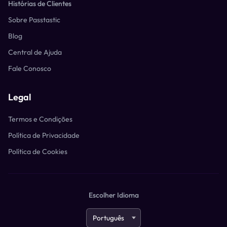
Histórias de Clientes
Sobre Passtastic
Blog
Central de Ajuda
Fale Conosco
Legal
Termos e Condições
Política de Privacidade
Política de Cookies
Escolher Idioma