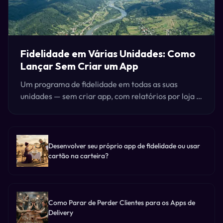
Fidelidade em Várias Unidades: Como
Lançar Sem Criar um App
Um programa de fidelidade em todas as suas
unidades — sem criar app, com relatórios por loja e
funcionando com o caixa que você já usa. Veja
como as redes fazem o lançamento.
Desenvolver seu próprio app de fidelidade ou usar
cartão na carteira?
Como Parar de Perder Clientes para os Apps de
Delivery