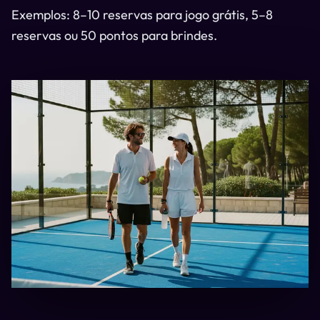
Exemplos: 8–10 reservas para jogo grátis, 5–8
reservas ou 50 pontos para brindes.