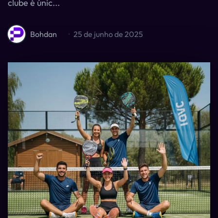
clube é únic...
Bohdan
·
25 de junho de 2025