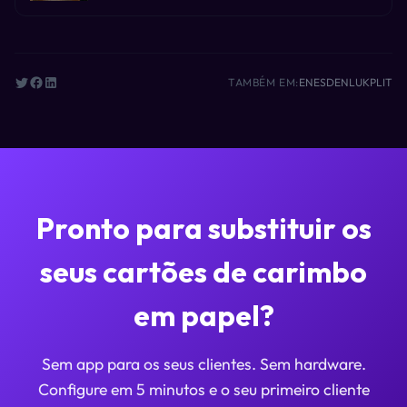
TAMBÉM EM:
EN
ES
DE
NL
UK
PL
IT
Pronto para substituir os
seus cartões de carimbo
em papel?
Sem app para os seus clientes. Sem hardware.
Configure em 5 minutos e o seu primeiro cliente