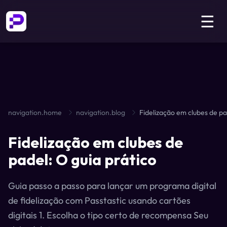
☰
navigation.home
navigation.blog
Fidelização em clubes de
padel: O guia prático
Guia passo a passo para lançar um programa digital
de fidelização com Passtastic usando cartões
digitais 1. Escolha o tipo certo de recompensa Seu