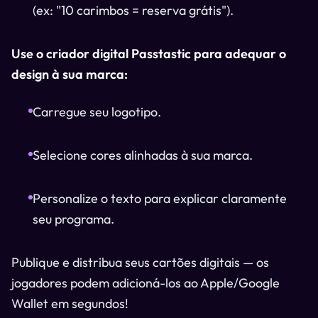
(ex: "10 carimbos = reserva grátis").
Use o criador digital Passtastic para adequar o
design à sua marca:
Carregue seu logotipo.
Selecione cores alinhadas à sua marca.
Personalize o texto para explicar claramente
seu programa.
Publique e distribua seus cartões digitais — os
jogadores podem adicioná-los ao Apple/Google
Wallet em segundos!