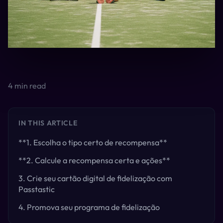
4
min read
IN THIS ARTICLE
**1. Escolha o tipo certo de recompensa**
**2. Calcule a recompensa certa e ações**
3. Crie seu cartão digital de fidelização com
Passtastic
4. Promova seu programa de fidelização