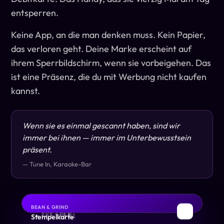
entsperren.
Keine App, an die man denken muss. Kein Papier,
das verloren geht. Deine Marke erscheint auf
ihrem Sperrbildschirm, wenn sie vorbeigehen. Das
ist eine Präsenz, die du mit Werbung nicht kaufen
kannst.
Wenn sie es einmal gescannt haben, sind wir
immer bei ihnen — immer im Unterbewusstsein
präsent.
— Tune In, Karaoke-Bar
BEAN & GRIND
DEBIT
BOARDING PASS
✈
☕
Stempelkarte
KRK → BCN
•••• 4821