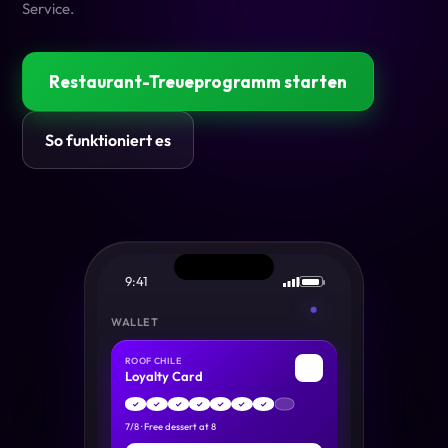
Service.
Restaurant-Treueprogramm starten
So funktioniert es
9:41
WALLET
ROOF CHILE
🍽
Loyalty Card
✓
✓
✓
✓
✓
✓
✓
7
/
8
·
Free dessert at 8