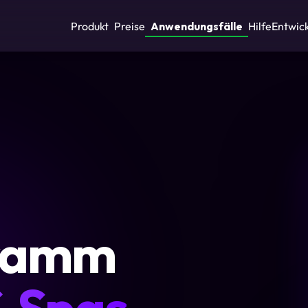
Produkt
Preise
Anwendungsfälle
Hilfe
Entwic
ramm
& Spas
.