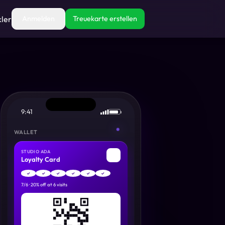
kler
Anmelden
Treuekarte erstellen
9:41
WALLET
STUDIO ADA
✂
Loyalty Card
✓
✓
✓
✓
✓
✓
7
/
6
·
20% off at 6 visits