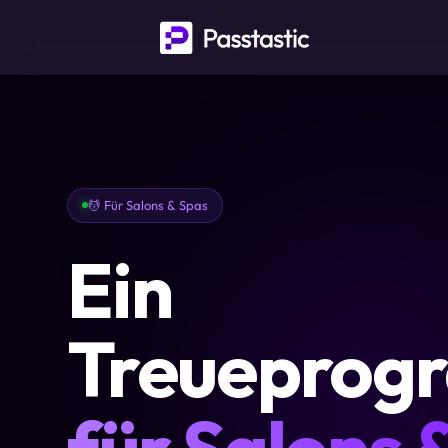
💆 Für Salons & Spas
Ein
Treueprog
für Salons 