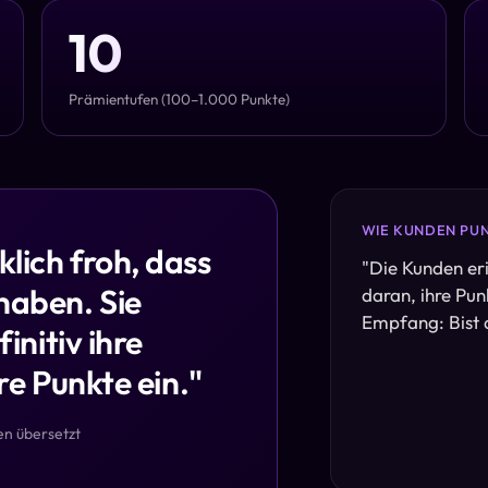
10
Prämientufen (100–1.000 Punkte)
WIE KUNDEN PU
lich froh, dass
"
Die Kunden eri
haben. Sie
daran, ihre Pun
Empfang: Bist 
initiv ihre
re Punkte ein.
"
en übersetzt