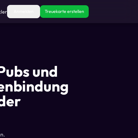
kler
Anmelden
Treuekarte erstellen
 Pubs und
denbindung
der
n.