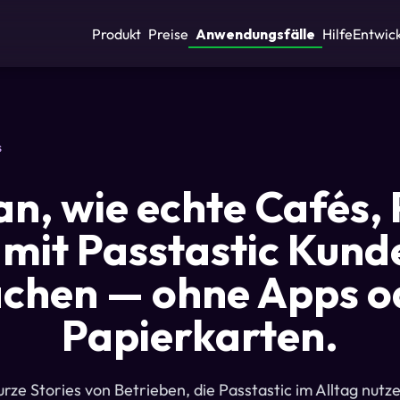
Produkt
Preise
Anwendungsfälle
Hilfe
Entwic
s
 an, wie echte Cafés,
 mit Passtastic Kun
chen — ohne Apps o
Papierkarten.
urze Stories von Betrieben, die Passtastic im Alltag nutze