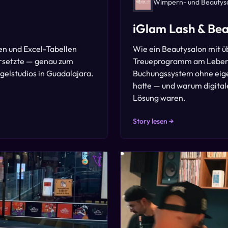
Wimpern- und Beautys
iGlam Lash & Be
n und Excel-Tabellen
Wie ein Beautysalon mit üb
ersetzte — genau zum
Treueprogramm am Leben 
gelstudios in Guadalajara.
Buchungssystem ohne eig
hatte — und warum digital
Lösung waren.
Story lesen →