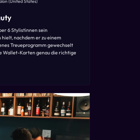
alon
(United States)
auty
er 6 Stylistinnen sein
hielt, nachdem er zu einem
enes Treueprogramm gewechselt
e Wallet-Karten genau die richtige