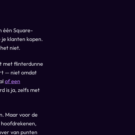
en één Square-
 je klanten kopen.
het niet.
it met flinterdunne
rt — niet omdat
 al
of een
 is ja, zelfs met
en. Maar voor de
 hoofdrekenen,
 over van punten