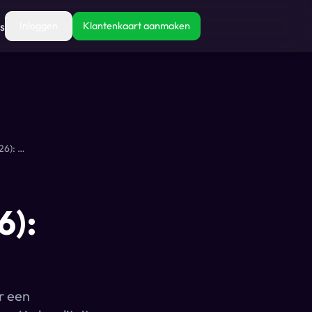
s
Inloggen
Klantenkaart aanmaken
Square Loyalty getest (2026): prijzen en alternatieven
6):
r een