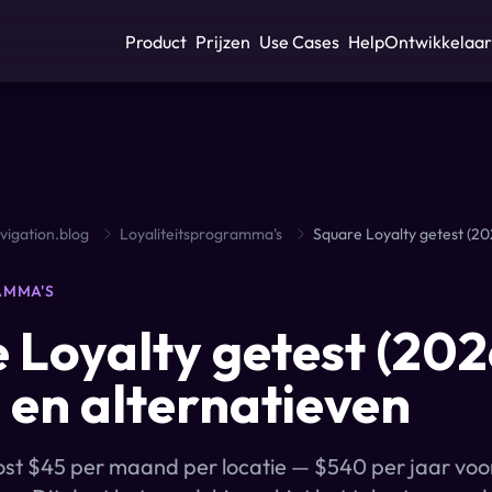
Product
Prijzen
Use Cases
Help
Ontwikkelaar
vigation.blog
Loyaliteitsprogramma's
AMMA'S
 Loyalty getest (202
n en alternatieven
ost $45 per maand per locatie — $540 per jaar voo