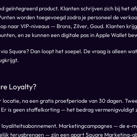
ed geïntegreerd product. Klanten schrijven zich bij het a
unten worden toegevoegd zodra je personeel de verkoo
mt op naar VIP-niveaus — Brons, Zilver, Goud. Klanten kri
unten, en ze kunnen een digitale pas in Apple Wallet be
k via Square? Dan loopt het soepel. De vraag is alleen wa
ugkrijgt.
re Loyalty?
locatie, na een gratis proefperiode van 30 dagen. Twee
 Er is geen staffelkorting — het bedrag vermenigvuldigt
et loyaliteitsabonnement. Marketingcampagnes — de e-mai
ijk terugbrengen — zijn een apart Square Marketing-