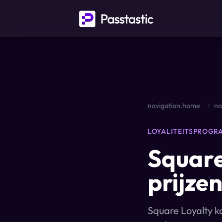
navigation.home
na
LOYALITEITSPROGR
Square
prijze
Square Loyalty k