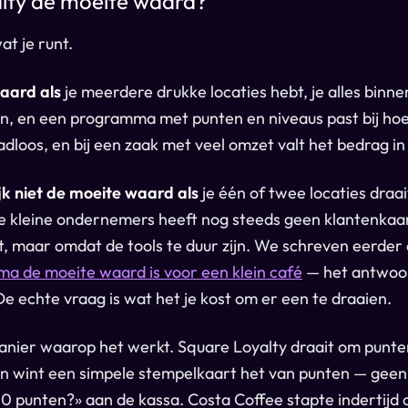
alty de moeite waard?
at je runt.
waard als
je meerdere drukke locaties hebt, je alles binn
n, en een programma met punten en niveaus past bij hoe
adloos, en bij een zaak met veel omzet valt het bedrag in 
ijk niet de moeite waard als
je één of twee locaties draa
e kleine ondernemers heeft nog steeds geen klantenkaa
kt, maar omdat de tools te duur zijn. We schreven eerder
ma de moeite waard is voor een klein café
— het antwoord
De echte vraag is wat het je kost om er een te draaien.
anier waarop het werkt. Square Loyalty draait om punt
 wint een simpele stempelkaart het van punten — geen
20 punten?» aan de kassa. Costa Coffee stapte indertijd