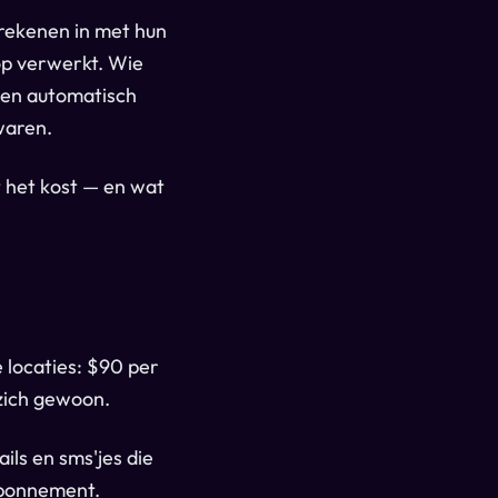
frekenen in met hun
p verwerkt. Wie
jgen automatisch
waren.
t het kost — en wat
 locaties: $90 per
 zich gewoon.
ls en sms'jes die
abonnement.