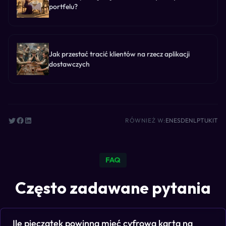
portfelu?
Jak przestać tracić klientów na rzecz aplikacji
dostawczych
RÓWNIEŻ W:
EN
ES
DE
NL
PT
UK
IT
FAQ
Często zadawane pytania
Ile pieczątek powinna mieć cyfrowa karta na