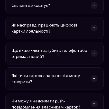
Скільки це коштує?
+
Як насправді працюють цифрові
+
картки лояльності?
Що якщо клієнт загубить телефон або
+
отримає новий?
Які типи карток лояльності я можу
+
створити?
Чи можу я надсилати push-
+
повідомлення власникам карток?