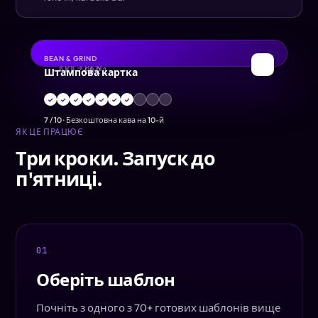
BEAN & GRIND
ДЕБЕТОВА
ПОСАДКОВИЙ ТАЛОН
✈
☕
Штампова картка
KRK → BCN
•••• 4821
✓
✓
✓
✓
✓
✓
✓
7
/
10
·
Безкоштовна кава на 10-й
ЯК ЦЕ ПРАЦЮЄ
Три кроки. Запуск до
п'ятниці.
01
Оберіть шаблон
Почніть з одного з 70+ готових шаблонів вище