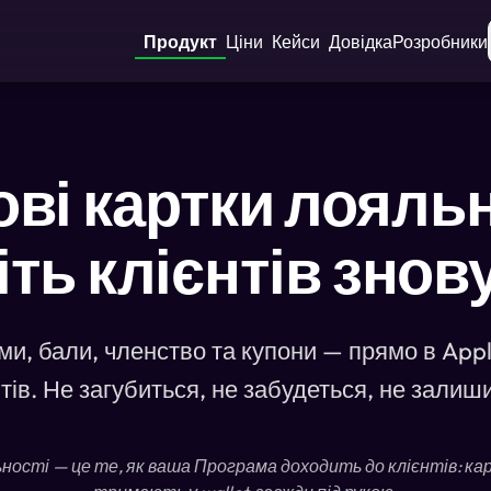
Продукт
Ціни
Кейси
Довідка
Розробники
ві картки лояльн
ть клієнтів знову
ми, бали, членство та купони — прямо в Appl
тів. Не загубиться, не забудеться, не залиш
ності — це те, як ваша Програма доходить до клієнтів: кар