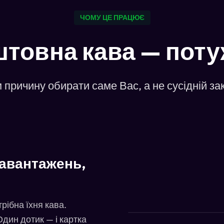
ЧОМУ ЦЕ ПРАЦЮЄ
товна кава — поту
 причину обирати саме Вас, а не сусідній з
завантажень,
рібна їхня кава.
дин дотик — і картка