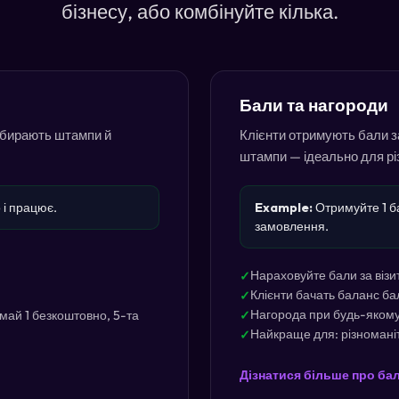
бізнесу, або комбінуйте кілька.
Бали та нагороди
збирають штампи й
Клієнти отримують бали за
штампи — ідеально для рі
 і працює.
Example:
Отримуйте 1 б
замовлення.
Нараховуйте бали за візи
Клієнти бачать баланс бал
Нагорода при будь-якому 
май 1 безкоштовно, 5-та
Найкраще для: різноманіт
Дізнатися більше про бал