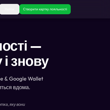
Увійти
Створити картку лояльності
ості —
 і знову
e & Google Wallet
иться вдома.
тка, яку вони