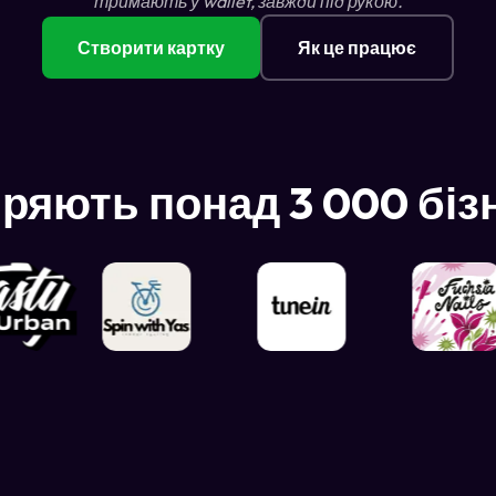
тримають у wallet, завжди під рукою.
Створити картку
Як це працює
ряють понад 3 000 біз