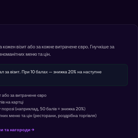
 кожен візит або за кожне витрачене євро. Гнучкіше за
зноманітних меню та цін.
ал за візит. При 10 балах — знижка 20% на наступне
т або за витрачене євро
ів на картці
порозі (наприклад, 50 балів = знижка 20%)
них меню та цін (ресторани, роздрібна торгівля)
и та нагороди →