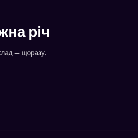
жна річ
аклад — щоразу.