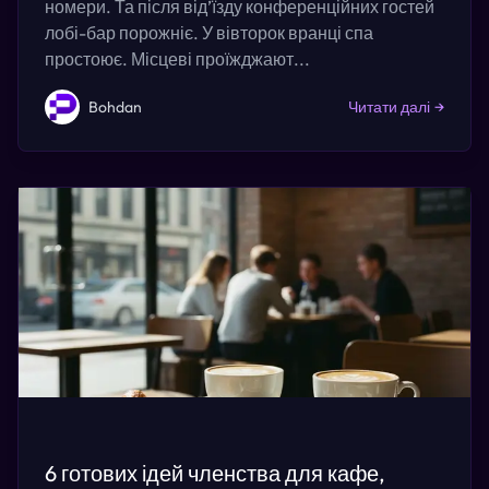
номери. Та після від’їзду конференційних гостей
лобі-бар порожніє. У вівторок вранці спа
простоює. Місцеві проїжджают...
Bohdan
Читати далі
→
6 готових ідей членства для кафе,