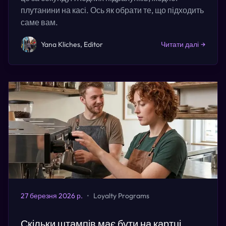
плутанини на касі. Ось як обрати те, що підходить
саме вам.
Yana Kliches, Editor
Читати далі
→
27 березня 2026 р.
•
Loyalty Programs
Скільки штампів має бути на картці