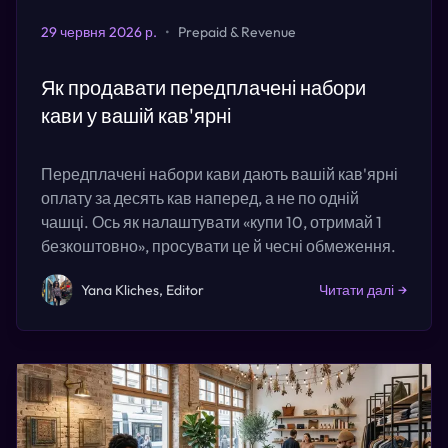
29 червня 2026 р.
•
Prepaid & Revenue
Як продавати передплачені набори
кави у вашій кав'ярні
Передплачені набори кави дають вашій кав'ярні
оплату за десять кав наперед, а не по одній
чашці. Ось як налаштувати «купи 10, отримай 1
безкоштовно», просувати це й чесні обмеження.
Yana Kliches, Editor
Читати далі
→