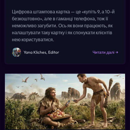
Цифрова штампова картка — це «купіть 9, а 10-й
безкоштовно», але в гаманці телефона, тож її
неможливо загубити. Ось як вони працюють, як
налаштувати таку картку і як спонукати клієнтів
нею користуватися.
Yana Kliches, Editor
Читати далі
→