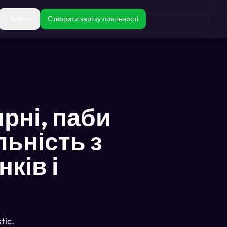
Увійти
Створити картку лояльності
ярні, паби
льність з
нків і
tic.