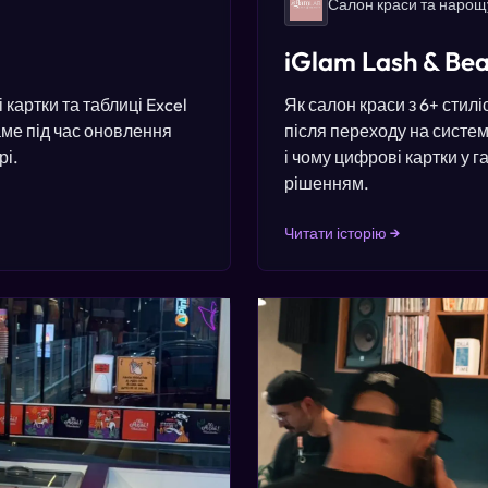
Салон краси та нарощ
iGlam Lash & Be
картки та таблиці Excel
Як салон краси з 6+ стил
ме під час оновлення
після переходу на систем
рі.
і чому цифрові картки у
рішенням.
Читати історію →