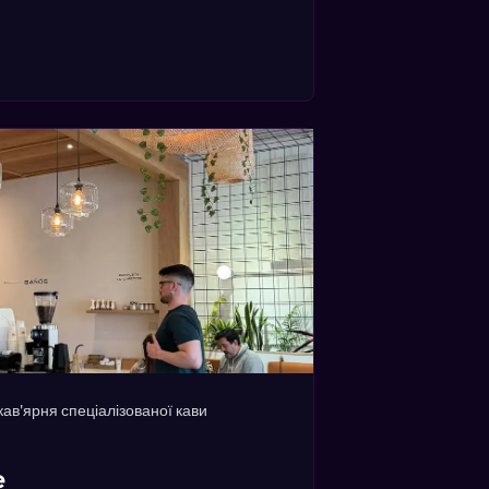
кав'ярня спеціалізованої кави
e