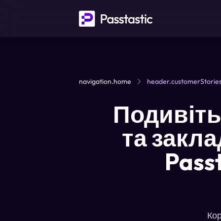
navigation.home
header.customerStorie
Подивітьс
та закла
Passt
Кор