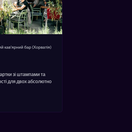
ий кав'ярний бар
(Хорватія)
артки зі штампами та
сті для двох абсолютно