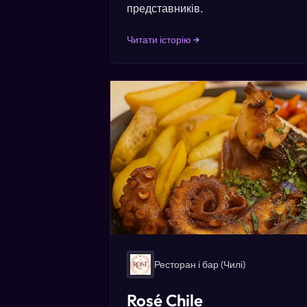
представників.
Читати історію →
Ресторан і бар
(Чилі)
Rosé Chile