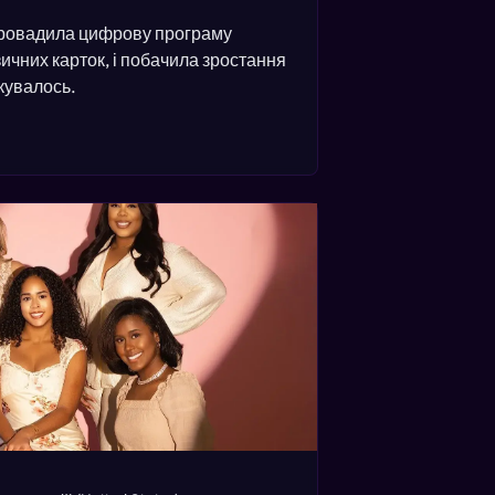
провадила цифрову програму
зичних карток, і побачила зростання
кувалось.