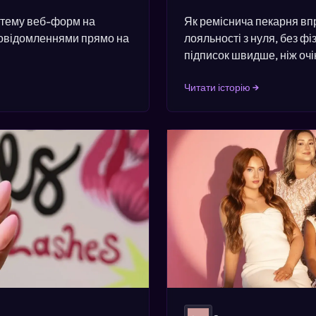
стему веб-форм на
Як реміснича пекарня в
повідомленнями прямо на
лояльності з нуля, без фі
підписок швидше, ніж очі
Читати історію →