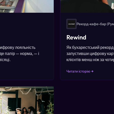
Рекорд-кафе-бар
(Рум
Rewind
ифрову лояльність
Як бухарестський рекорд
де папір — норма, — і
запустивши цифрову карт
ісяці.
клієнтів менш ніж за чоти
Читати історію →