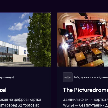
ерланди)
Паб, кухня та майданч
zel
The Picturedrom
акції на цифрові картки
Замінили фізичні картки 
зити серед 32 торгових
Wallet — без плутанини д