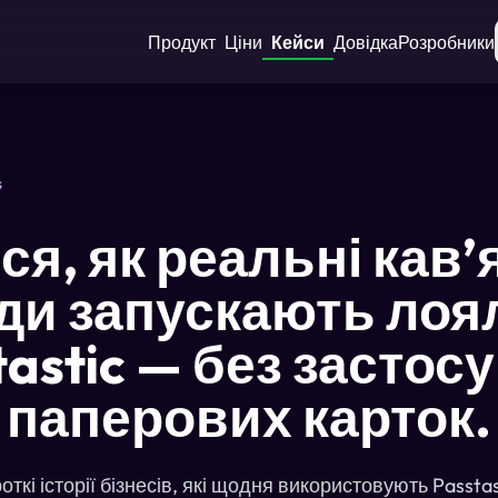
Продукт
Ціни
Кейси
Довідка
Розробники
s
я, як реальні кав’
ди запускають лоя
astic — без застосу
паперових карток.
откі історії бізнесів, які щодня використовують Passtas