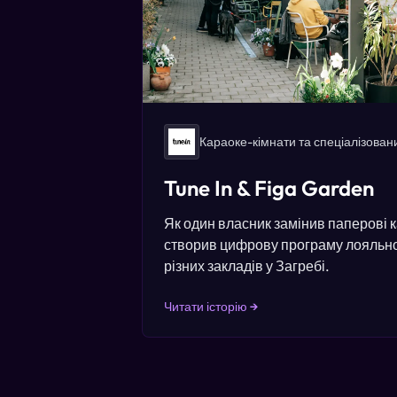
Караоке-кімнати та спеціалізован
Tune In & Figa Garden
Як один власник замінив паперові к
створив цифрову програму лояльно
різних закладів у Загребі.
Читати історію →