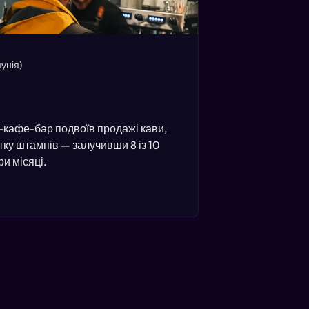
унія)
-кафе-бар подвоїв продажі кави,
ку штампів — залучивши 8 із 10
ри місяці.