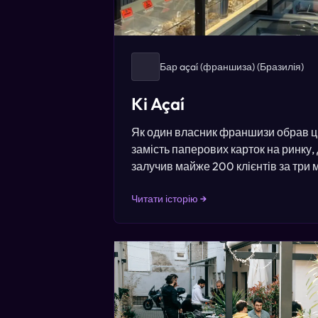
Бар açaí (франшиза)
(Бразилія)
Ki Açaí
Як один власник франшизи обрав ц
замість паперових карток на ринку, 
залучив майже 200 клієнтів за три м
Читати історію →