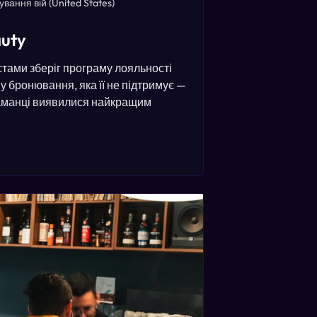
ування вій
(United States)
auty
істами зберіг програму лояльності
у бронювання, яка її не підтримує —
 гаманці виявилися найкращим