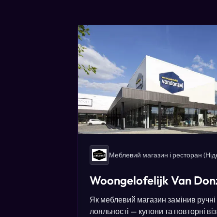
Меблевий магазин і ресторан
(Нід
Woongelofelijk Van Don
Як меблевий магазин замінив ручні 
лояльності — купони та повторні ві