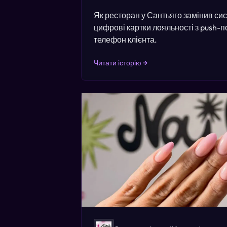
Як ресторан у Сантьяго замінив си
цифрові картки лояльності з push-
телефон клієнта.
Читати історію →