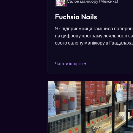
Салон манікюру
(Мексика)
Fuchsia Nails
Як підприємниця замінила паперові 
на цифрову програму лояльності са
свого салону манікюру в Гвадалаха
Читати історію →