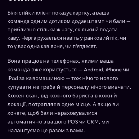
Біля стійки клієнт показує картку, а ваша
команда одним дотиком додає штамп чи бали —
приблизно стільки ж часу, скільки й подати
каву. Черга рухається навіть у ранковий пік, чи
то у вас одна кав'ярня, чи п'ятдесят.
Вона працює на телефонах, якими ваша
команда вже користується — Android, iPhone чи
iPad за кавомашиною — тож нічого нового
купувати не треба й персоналу нічого вивчати.
Кожен скан, від кожного бариста в кожній
локації, потрапляє в одне місце. А якщо ви
хочете, щоб бали нараховувалися
автоматично з вашого POS чи CRM, ми
налаштуємо це разом з вами.