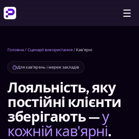
☰
Головна
/
Сценарії використання
/
Кав'ярні
Для кав'ярень і мереж закладів
Лояльність, яку
постійні клієнти
зберігають —
у
кожній кав'ярні
.