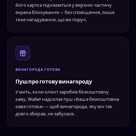
його картка піднімається у верхню частину
екрана блокування — без сповіщення, лише
тихе нагадування, що ви поруч.
ВИНАГОРОДА ГОТОВА
Пуш про готову винагороду
У мить, коли клієнт заробив безкоштовну
каву, Wallet надсилає пуш «Ваша безкоштовна
кава готова» — щоб винагорода, яку він так
довго збирав, не забулася.