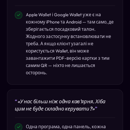
Apple Wallet і Google Wallet уже є на
кожному iPhone та Android — там само, де
зберігається посадковий талон.
Жодного застосунку встановлювати не
треба. А якщо клієнт узагалі не
користується Wallet, він може
завантажити PDF-версію картки з тим
самим QR — ніхто не лишається
осторонь.
«У нас більш ніж одна кав'ярня. Хіба
цим не буде складно керувати?»
Одна програма, одна панель, кожна