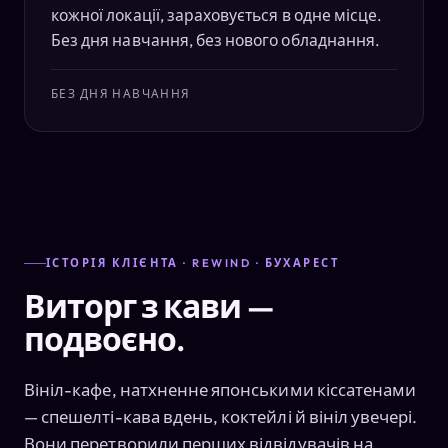
кожної локації, зараховується в одне місце.
Без дня навчання, без нового обладнання.
БЕЗ ДНЯ НАВЧАННЯ
ІСТОРІЯ КЛІЄНТА · REWIND · БУХАРЕСТ
Виторг з кави —
подвоєно.
Вініл-кафе, натхненне японськими кіссатенами
— спешелті-кава вдень, коктейлі й вініл увечері.
Вони перетворили перших відвідувачів на