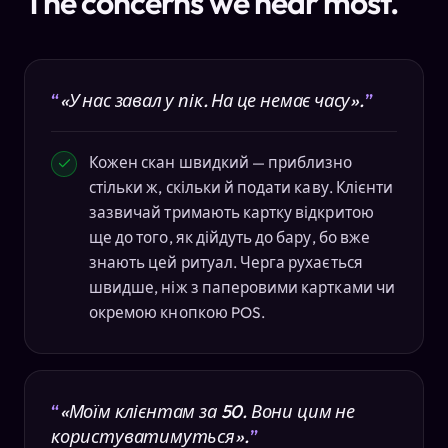
The concerns we hear most.
«У нас завал у пік. На це немає часу».
Кожен скан швидкий — приблизно
стільки ж, скільки й подати каву. Клієнти
зазвичай тримають картку відкритою
ще до того, як дійдуть до бару, бо вже
знають цей ритуал. Черга рухається
швидше, ніж з паперовими картками чи
окремою кнопкою POS.
«Моїм клієнтам за 50. Вони цим не
користуватимуться».