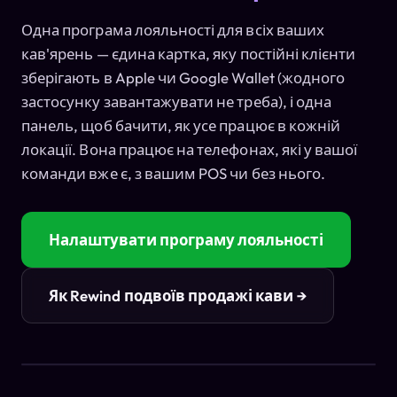
Одна програма лояльності для всіх ваших
кав'ярень — єдина картка, яку постійні клієнти
зберігають в Apple чи Google Wallet (жодного
застосунку завантажувати не треба), і одна
панель, щоб бачити, як усе працює в кожній
локації. Вона працює на телефонах, які у вашої
команди вже є, з вашим POS чи без нього.
Налаштувати програму лояльності
Як Rewind подвоїв продажі кави →