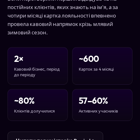
постійних клієнтів, яких знають на ім'я, а за
чотири місяці картка лояльності впевнено
провела кавовий напрямок крізь млявий
зимовий сезон.
2×
~600
Кавовий бізнес, період
Карток за 4 місяці
до періоду
~80%
57–60%
Клієнтів долучилися
Активних учасників