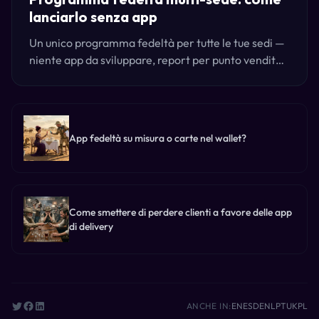
lanciarlo senza app
Un unico programma fedeltà per tutte le tue sedi —
niente app da sviluppare, report per punto vendita,
e funziona con la cassa che usi già. Ecco come lo
lanciano i gruppi.
App fedeltà su misura o carte nel wallet?
Come smettere di perdere clienti a favore delle app
di delivery
ANCHE IN:
EN
ES
DE
NL
PT
UK
PL