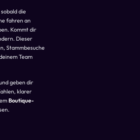
 sobald die
he fahren an
aben. Kommt dir
ndern. Dieser
rn, Stammbesuche
e deinem Team
und geben dir
ahlen, klarer
inem
Boutique-
sen.