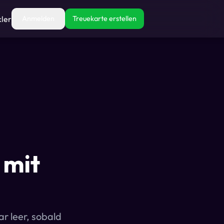
kler
Anmelden
Treuekarte erstellen
 mit
r leer, sobald