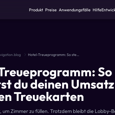
Produkt
Preise
Anwendungsfälle
Hilfe
Entwic
vigation.blog
Hotel-Treueprogramm: So steigerst du deinen Umsatz mit digitalen Treuekarten
-Treueprogramm: So
rst du deinen Umsatz
len Treuekarten
, um Zimmer zu füllen. Trotzdem bleibt die Lobby-Ba