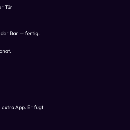
r Tür
der Bar — fertig.
onat.
 extra App. Er fügt