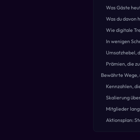
Was Gäste heu
Was du davon h
Wie digitale T
In wenigen Sch
Umsatzhebel, di
Prämien, die z
Bewährte Wege, m
Kennzahlen, di
Skalierung übe
Mitglieder lang
Aktionsplan: St