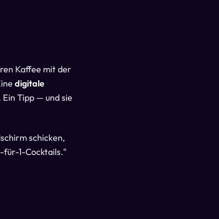
ren Kaffee mit der
Eine
digitale
 Ein Tipp — und sie
dschirm schicken,
-für-1-Cocktails."