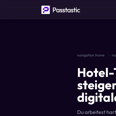
navigation.home
na
Hotel
steige
digita
Du arbeitest hart