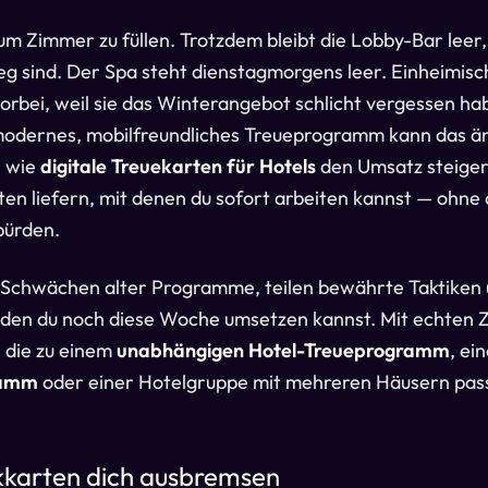
 um Zimmer zu füllen. Trotzdem bleibt die Lobby-Bar leer,
g sind. Der Spa steht dienstagmorgens leer. Einheimisc
orbei, weil sie das Winterangebot schlicht vergessen h
modernes, mobilfreundliches Treueprogramm kann das ä
, wie
digitale Treuekarten für Hotels
den Umsatz steige
ten liefern, mit denen du sofort arbeiten kannst — ohn
bürden.
 Schwächen alter Programme, teilen bewährte Taktiken 
 den du noch diese Woche umsetzen kannst. Mit echten Z
 die zu einem
unabhängigen Hotel-Treueprogramm
, e
ramm
oder einer Hotelgruppe mit mehreren Häusern pas
kkarten dich ausbremsen