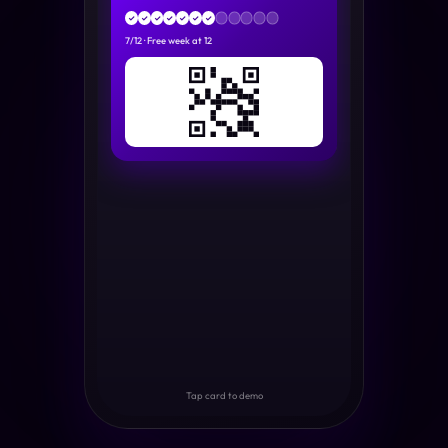
✓
✓
✓
✓
✓
✓
✓
7
/
12
·
Free week at 12
Tap card to demo