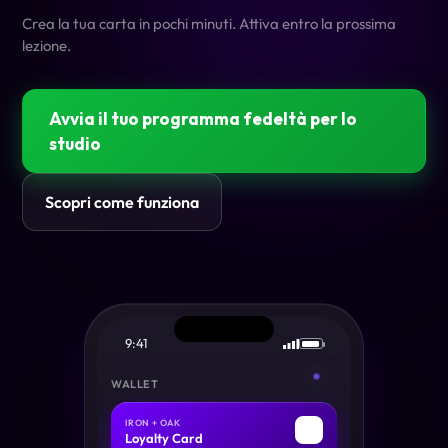
Crea la tua carta in pochi minuti. Attiva entro la prossima
lezione.
Avvia il tuo programma fedeltà per lo
studio
Scopri come funziona
9:41
WALLET
IRON + OAK
🏋
Loyalty Card