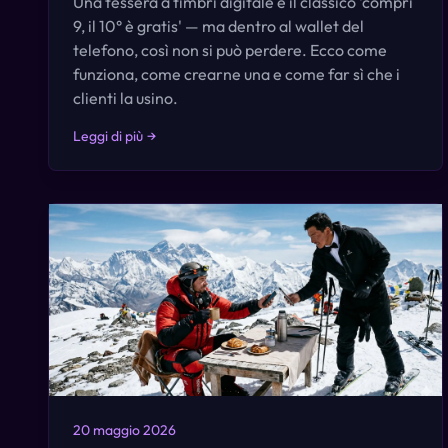
Una tessera a timbri digitale è il classico 'compri
9, il 10° è gratis' — ma dentro al wallet del
telefono, così non si può perdere. Ecco come
funziona, come crearne una e come far sì che i
clienti la usino.
Leggi di più
→
20 maggio 2026