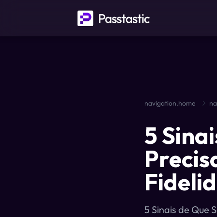
navigation.home
na
5 Sina
Precis
Fideli
5 Sinais de Que 