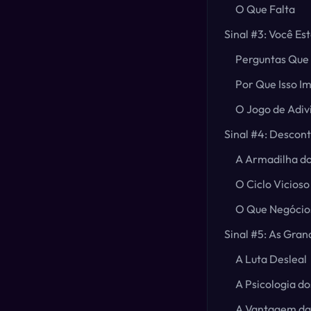
O Que Falta
Sinal #3: Você Es
Perguntas Que
Por Que Isso I
O Jogo de Adi
Sinal #4: Descont
A Armadilha d
O Ciclo Vicioso
O Que Negócio
Sinal #5: As Gra
A Luta Desleal
A Psicologia d
A Vantagem da