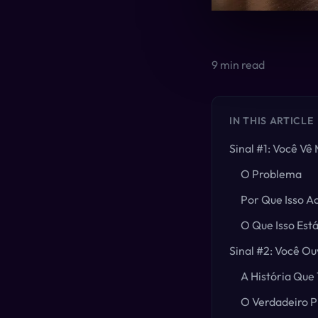
9
min read
IN THIS ARTICLE
Sinal #1: Você Vê
O Problema
Por Que Isso A
O Que Isso Est
Sinal #2: Você O
A História Que
O Verdadeiro 