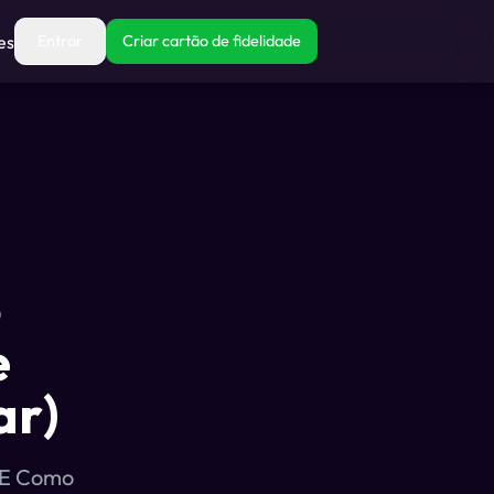
es
Entrar
Criar cartão de fidelidade
o
e
ar)
e E Como