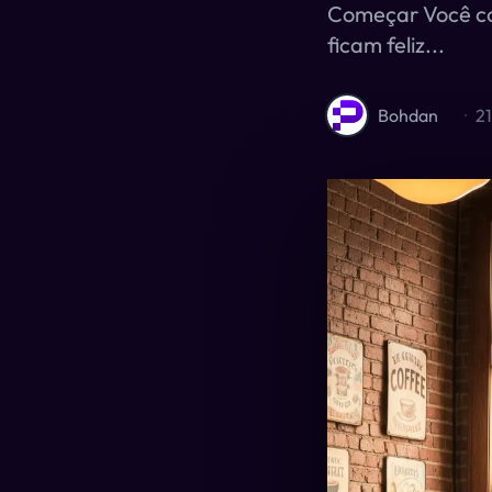
Começar Você co
ficam feliz...
Bohdan
·
21