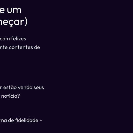
de um
meçar)
cam felizes
ente contentes de
r estão vendo seus
 notícia?
ma de fidelidade –