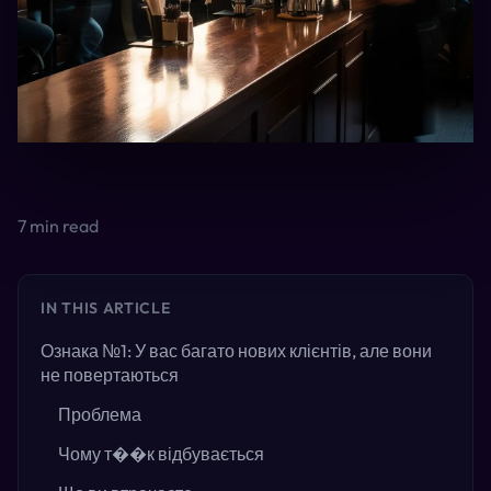
7
min read
IN THIS ARTICLE
Ознака №1: У вас багато нових клієнтів, але вони
не повертаються
Проблема
Чому т��к відбувається