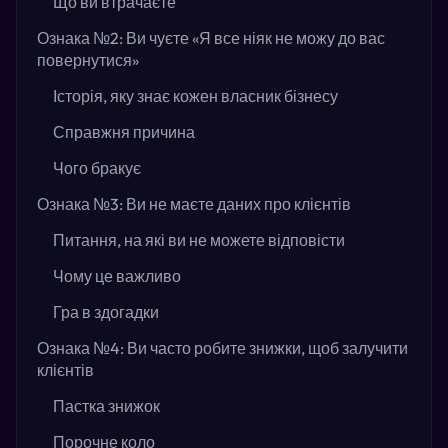
Що ви втрачаєте
Ознака №2: Ви чуєте «Я все ніяк не можу до вас
повернутися»
Історія, яку знає кожен власник бізнесу
Справжня причина
Чого бракує
Ознака №3: Ви не маєте даних про клієнтів
Питання, на які ви не можете відповісти
Чому це важливо
Гра в здогадки
Ознака №4: Ви часто робите знижки, щоб залучити
клієнтів
Пастка знижок
Порочне коло