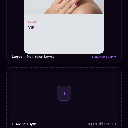
Level
VIP
Laque — Nail Salon Levels
Використати →
+
Почати з нуля
Порожній холст →