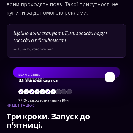
вони проходять повз. Такої присутності не
купити за допомогою реклами.
Щойно вони сканують її, ми завжди поруч —
завжди в підсвідомості.
— Tune In, karaoke bar
BEAN & GRIND
ДЕБЕТОВА
ПОСАДКОВИЙ ТАЛОН
✈
☕
Штампова картка
KRK → BCN
•••• 4821
✓
✓
✓
✓
✓
✓
✓
7
/
10
·
Безкоштовна кава на 10-й
ЯК ЦЕ ПРАЦЮЄ
Три кроки. Запуск до
п'ятниці.