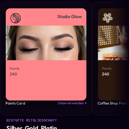
Studio Glow
Points
Points
240
240
Points Card
Coffee Shop Point
Diese verwenden →
GESTUFTE MITGLIEDSCHAFT
Silber, Gold, Platin.