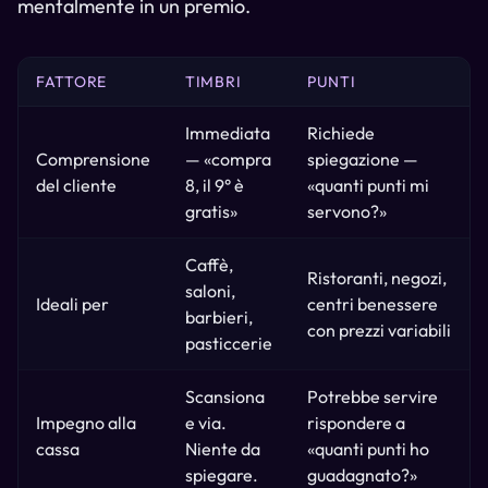
mentalmente in un premio.
FATTORE
TIMBRI
PUNTI
Immediata
Richiede
Comprensione
— «compra
spiegazione —
del cliente
8, il 9° è
«quanti punti mi
gratis»
servono?»
Caffè,
Ristoranti, negozi,
saloni,
Ideali per
centri benessere
barbieri,
con prezzi variabili
pasticcerie
Scansiona
Potrebbe servire
Impegno alla
e via.
rispondere a
cassa
Niente da
«quanti punti ho
spiegare.
guadagnato?»