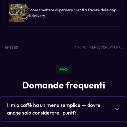
Come smettere di perdere clienti a favore delle app
di delivery
ANCHE IN:
EN
ES
DE
NL
PT
UK
PL
FAQ
Domande frequenti
Il mio caffè ha un menu semplice — dovrei
anche solo considerare i punti?