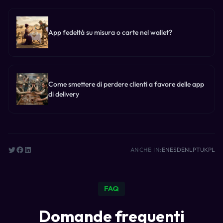
lanciano i gruppi.
App fedeltà su misura o carte nel wallet?
Come smettere di perdere clienti a favore delle app
di delivery
ANCHE IN:
EN
ES
DE
NL
PT
UK
PL
FAQ
Domande frequenti