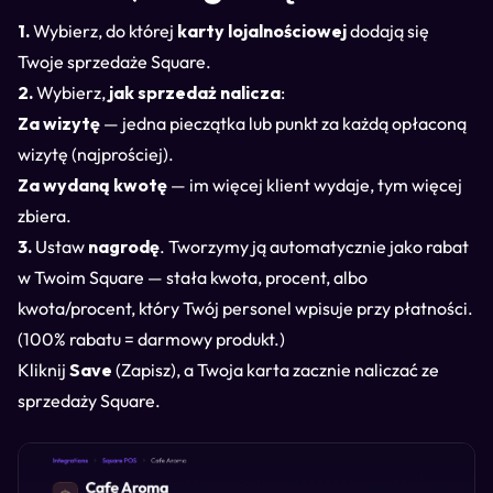
1.
Wybierz, do której
karty lojalnościowej
dodają się
Twoje sprzedaże Square.
2.
Wybierz,
jak sprzedaż nalicza
:
Za wizytę
— jedna pieczątka lub punkt za każdą opłaconą
wizytę (najprościej).
Za wydaną kwotę
— im więcej klient wydaje, tym więcej
zbiera.
3.
Ustaw
nagrodę
. Tworzymy ją automatycznie jako rabat
w Twoim Square — stała kwota, procent, albo
kwota/procent, który Twój personel wpisuje przy płatności.
(100% rabatu = darmowy produkt.)
Kliknij
Save
(Zapisz), a Twoja karta zacznie naliczać ze
sprzedaży Square.