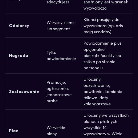
zdecydujesz
spełniony jest warunek
wyzwalacza
Klienci pasujący do
Wszyscy klienci
Odbiorcy
wyzwalacza (np. dziś
lub segment
mają urodziny)
Powiadomienie plus
opcjonalne
Tylko
Nagroda
pieczątki/punkty lub
powiadomienie
zniżka po stronie
personelu
Urodziny,
Promocje,
odzyskiwanie,
ogłoszenia,
Zastosowanie
powitanie, kamienie
jednorazowe
milowe, daty
pushe
kalendarzowe
Urodziny we wszystkich
planach płatnych;
Wszystkie
wszystkie 14
Plan
plany
wyzwalaczy w Wiele