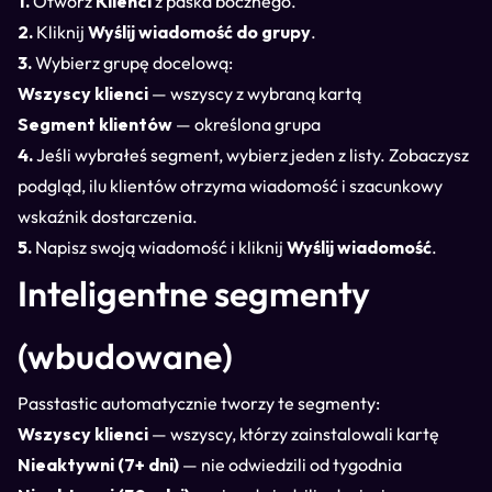
1.
Otwórz
Klienci
z paska bocznego.
2.
Kliknij
Wyślij wiadomość do grupy
.
3.
Wybierz grupę docelową:
Wszyscy klienci
— wszyscy z wybraną kartą
Segment klientów
— określona grupa
4.
Jeśli wybrałeś segment, wybierz jeden z listy. Zobaczysz
podgląd, ilu klientów otrzyma wiadomość i szacunkowy
wskaźnik dostarczenia.
5.
Napisz swoją wiadomość i kliknij
Wyślij wiadomość
.
Inteligentne segmenty
(wbudowane)
Passtastic automatycznie tworzy te segmenty:
Wszyscy klienci
— wszyscy, którzy zainstalowali kartę
Nieaktywni (7+ dni)
— nie odwiedzili od tygodnia