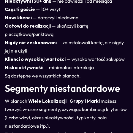
Nieaktywni (30+ dni)
— nie odwiedzili od miesiąca
Częsti goście
— 10+ wizyt
Nowi klienci
— dołączyli niedawno
Gotowi do realizacji
— ukończyli kartę
pieczątkową/punktową
Nigdy nie zeskanowani
— zainstalowali kartę, ale nigdy
jej nie użyli
Klienci o wysokiej wartości
— wysoka wartość zakupów
Niska aktywność
— minimalna interakcja
Są dostępne we wszystkich planach.
Segmenty niestandardowe
W planach
Wiele Lokalizacji
i
Grupy i Marki
możesz
tworzyć własne segmenty, używając kombinacji kryteriów
(liczba wizyt, okres nieaktywności, typ karty, pola
niestandardowe itp.).