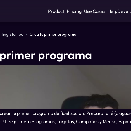
Product
Pricing
Use Cases
Help
Devel
tting Started
/
Crea tu primer programa
 primer programa
 crear tu primer programa de fidelización. Prepara tu té (o agu
ic? Lee primero
Programas, Tarjetas, Campañas y Mensajes
para