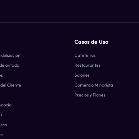
Casos de Uso
idelización
Cafeterías
delantado
Restaurantes
es
Salones
del Cliente
Comercio Minorista
Precios y Planes
egocio
es
ores
ón