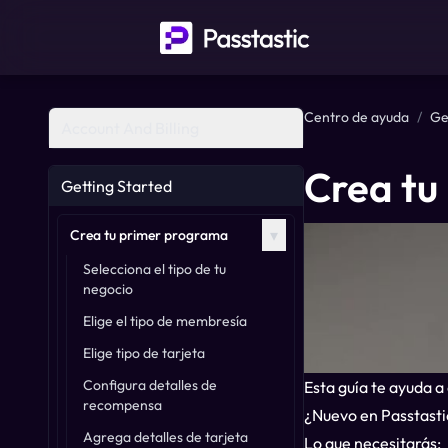
Centro de ayuda
/
Ge
Account And Billing
Crea tu
Getting Started
▾
Crea tu primer programa
Selecciona el tipo de tu
negocio
Elige el tipo de membresía
Elige tipo de tarjeta
Configura detalles de
Esta guía te ayuda a
recompensa
¿Nuevo en Passtast
Agrega detalles de tarjeta
Lo que necesitarás: