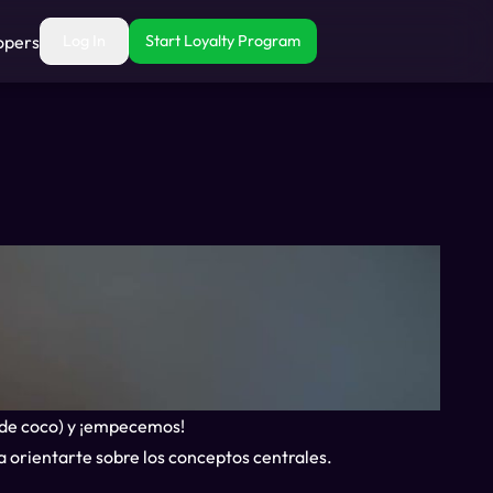
opers
Log In
Start Loyalty Program
a de coco) y ¡empecemos!
 orientarte sobre los conceptos centrales.