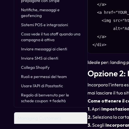
prepagate con Stripe
  </a>

Notifiche, messaggi e
  <a href="YOUR_
geofencing
    <img src="ht
Sistemi POS e integrazioni
         alt="Ad
Cosa vede il tuo staff quando una
  </a>

campagna è attiva
</div>
Inviare messaggi ai clienti
Inviare SMS ai clienti
Ideale per: landing p
Collega Shopify
Opzione 2:
Ruoli e permessi del team
Incorpora l'intera es
Usare l'API di Passtastic
mai lasciare il tuo s
Regalo di benvenuto per le
Come ottenere il c
schede coupon → fedeltà
1.
Apri
Impostazion
2.
Seleziona la carta
Managing Customers
3.
Scegli
Incorpora