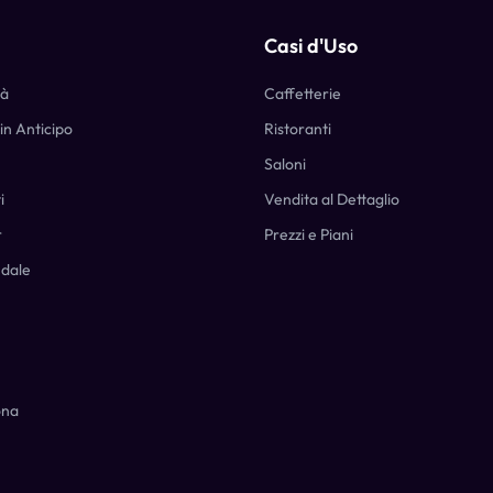
Casi d'Uso
tà
Caffetterie
in Anticipo
Ristoranti
Saloni
i
Vendita al Dettaglio
r
Prezzi e Piani
ndale
ona