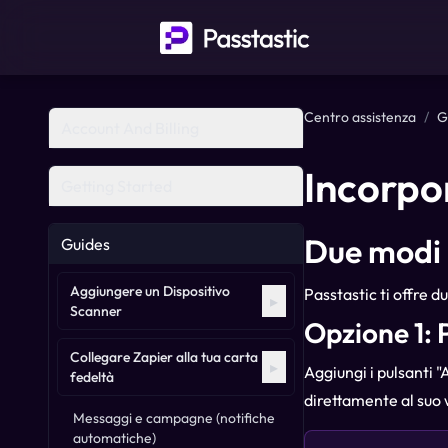
Centro assistenza
/
G
Account And Billing
Incorpor
Getting Started
Due modi 
Guides
Aggiungere un Dispositivo
Passtastic ti offre d
▸
Scanner
Opzione 1: 
Collegare Zapier alla tua carta
▸
Aggiungi i pulsanti "
fedeltà
direttamente al suo 
Messaggi e campagne (notifiche
automatiche)