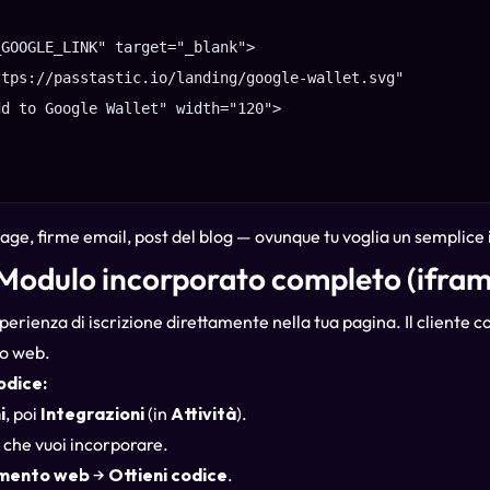
GOOGLE_LINK" target="_blank">

tps://passtastic.io/landing/google-wallet.svg"

d to Google Wallet" width="120">

age, firme email, post del blog — ovunque tu voglia un semplice i
 Modulo incorporato completo (ifram
perienza di iscrizione direttamente nella tua pagina. Il cliente c
ito web.
odice:
i
, poi
Integrazioni
(in
Attività
).
 che vuoi incorporare.
mento web
→
Ottieni codice
.