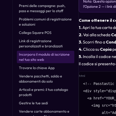
Nota: Questa opzion
Premi delle campagne: push,
l'Opzione 2 — i link d
pass e messaggi per lo staff
Problemi comuni di registrazione
Come ottenere il c
e soluzioni
1.
Apri la tua carta 
Collega Square POS
2.
Vai alla scheda
Co
Link di registrazione
3.
Scorri fino a
Condi
personalizzati e brandizzati
4.
Clicca su
Copia
pe
Incorpora il modulo di iscrizione
5.
Incolla il codice n
nel tuo sito web
Il codice si presenta
Trovare la chiave App
Vendere pacchetti, saldo e
html
abbonamenti da solo
<!-- Passtastic 
Articoli e premi: il tuo catalogo
<div style="disp
prodotti
  <a href="YOUR_
Gestire le tue sedi
    <img src="ht
Vendere carte abbonamento e
         alt="Ad