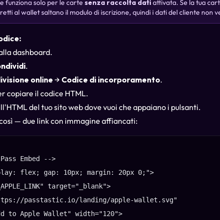
e funziona solo per le carte
senza raccolta dati
attivata. Se la tua car
iretti al wallet saltano il modulo di iscrizione, quindi i dati del cliente non
odice:
dalla dashboard.
ndividi
.
visione online
→
Codice di incorporamento
.
r copiare il codice HTML.
ell'HTML del tuo sito web dove vuoi che appaiano i pulsanti.
 così — due link con immagine affiancati:
Pass Embed -->

lay: flex; gap: 10px; margin: 20px 0;">

APPLE_LINK" target="_blank">

tps://passtastic.io/landing/apple-wallet.svg"

d to Apple Wallet" width="120">
